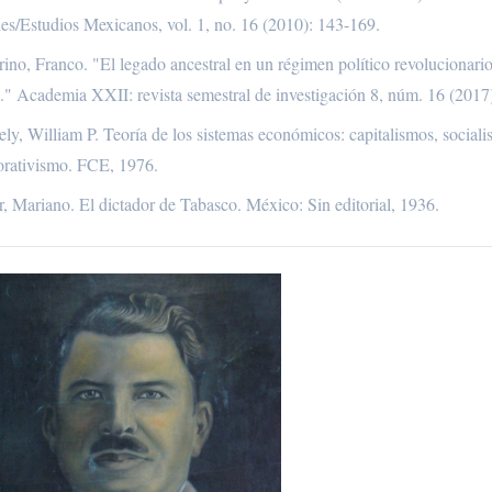
ies/Estudios Mexicanos, vol. 1, no. 16 (2010): 143-169.
ino, Franco. "El legado ancestral en un régimen político revolucionari
." Academia XXII: revista semestral de investigación 8, núm. 16 (2017
ly, William P. Teoría de los sistemas económicos: capitalismos, social
orativismo. FCE, 1976.
, Mariano. El dictador de Tabasco. México: Sin editorial, 1936.