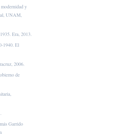
, modernidad y
oral, UNAM,
-1935. Era, 2013.
0-1940. El
racruz, 2006.
Gobierno de
itaria,
.
omás Garrido
n