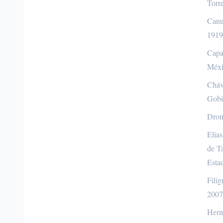
Torr
Canud
1919
Capa
Méxi
Cháv
Gobi
Drom
Elía
de T
Esta
Fili
2007
Hern