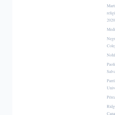
Mart
reli
2020
Medin
Negre
Cole
Nohle
Paol
Salv
Parri
Univ
Pérez
Ridg
Cana