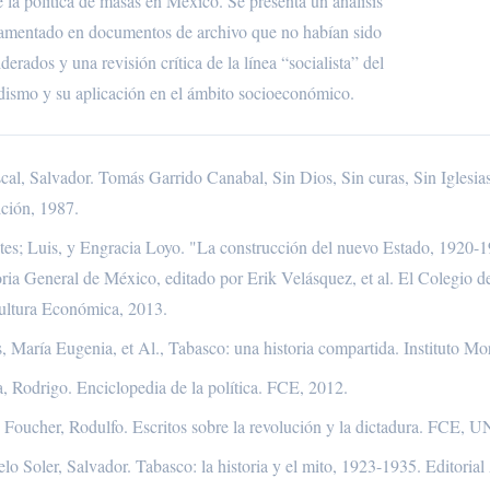
e la política de masas en México. Se presenta un análisis
amentado en documentos de archivo que no habían sido
derados y una revisión crítica de la línea “socialista” del
idismo y su aplicación en el ámbito socioeconómico.
cal, Salvador. Tomás Garrido Canabal, Sin Dios, Sin curas, Sin Iglesia
ición, 1987.
tes; Luis, y Engracia Loyo. "La construcción del nuevo Estado, 1920
oria General de México, editado por Erik Velásquez, et al. El Colegio
ultura Económica, 2013.
, María Eugenia, et Al., Tabasco: una historia compartida. Instituto Mo
, Rodrigo. Enciclopedia de la política. FCE, 2012.
o Foucher, Rodulfo. Escritos sobre la revolución y la dictadura. FCE,
lo Soler, Salvador. Tabasco: la historia y el mito, 1923-1935. Editori