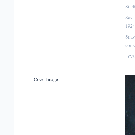
Stud
Savar
1924
Snave
corp
Tovar
Cover Image