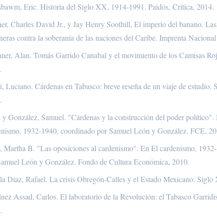
bawm, Eric. Historia del Siglo XX, 1914-1991. Paidós, Crítica, 2014.
er, Charles David Jr., y Jay Henry Soothill, El imperio del banano. La
neras contra la soberanía de las naciones del Caribe. Imprenta Naciona
hner, Alan. Tomás Garrido Canabal y el movimiento de los Camisas Roj
.
, Luciano. Cárdenas en Tabasco: breve reseña de un viaje de estudio. Si
.
 y González, Samuel. "Cárdenas y la construcción del poder político".
enismo, 1932-1940, coordinado por Samuel León y González. FCE, 20
, Martha B. "Las oposiciones al cardenismo". En El cardenismo, 1932
Samuel León y González. Fondo de Cultura Económica, 2010.
la Díaz, Rafael. La crisis Obregón-Calles y el Estado Mexicano. Siglo
nez Assad, Carlos. El laboratorio de la Revolución: el Tabasco Garridi
.