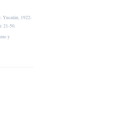
o: Yucatán, 1922-
): 21-50.
ismo y