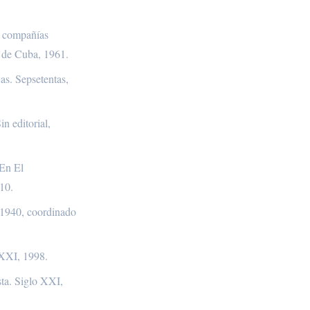
s compañías
l de Cuba, 1961.
as. Sepsetentas,
n editorial,
 En El
10.
-1940, coordinado
 XXI, 1998.
sta. Siglo XXI,