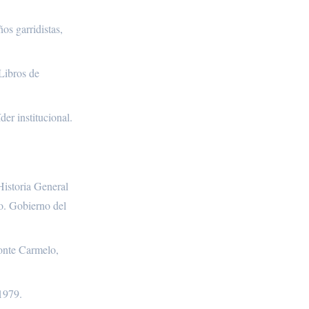
os garridistas,
Libros de
er institucional.
Historia General
o. Gobierno del
onte Carmelo,
1979.