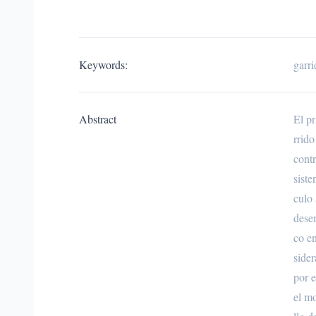
Keywords:
garr
Abstract
El p
rrid
contr
siste
culo 
dese
co e
sider
por 
el mo