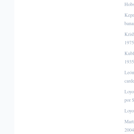
Hobs
Kepn
bana
Kris
1975
Kubli
1935
León
card
Loyo
por 
Loyo
Martí
2004