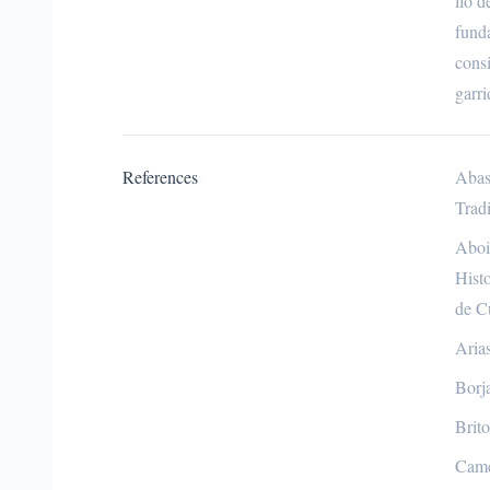
llo d
fund
consi
garr
References
Abas
Trad
Aboi
Hist
de C
Arias
Borja
Brit
Came