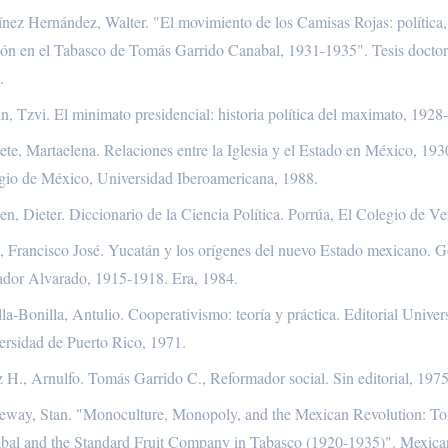
ínez Hernández, Walter. "El movimiento de los Camisas Rojas: política
gión en el Tabasco de Tomás Garrido Canabal, 1931-1935". Tesis doct
.
, Tzvi. El minimato presidencial: historia política del maximato, 1928
te, Martaelena. Relaciones entre la Iglesia y el Estado en México, 193
gio de México, Universidad Iberoamericana, 1988.
n, Dieter. Diccionario de la Ciencia Política. Porrúa, El Colegio de Ve
i, Francisco José. Yucatán y los orígenes del nuevo Estado mexicano. 
ador Alvarado, 1915-1918. Era, 1984.
lla-Bonilla, Antulio. Cooperativismo: teoría y práctica. Editorial Univers
ersidad de Puerto Rico, 1971.
 H., Arnulfo. Tomás Garrido C., Reformador social. Sin editorial, 1975
eway, Stan. "Monoculture, Monopoly, and the Mexican Revolution: T
bal and the Standard Fruit Company in Tabasco (1920-1935)". Mexica