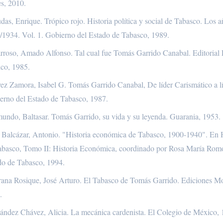
es, 2010.
as, Enrique. Trópico rojo. Historia política y social de Tabasco. Los añ
/1934. Vol. 1. Gobierno del Estado de Tabasco, 1989.
rroso, Amado Alfonso. Tal cual fue Tomás Garrido Canabal. Editorial 
co, 1985.
ez Zamora, Isabel G. Tomás Garrido Canabal, De líder Carismático a líd
erno del Estado de Tabasco, 1987.
undo, Baltasar. Tomás Garrido, su vida y su leyenda. Guarania, 1953.
s Balcázar, Antonio. "Historia económica de Tabasco, 1900-1940". En 
abasco, Tomo II: Historia Económica, coordinado por Rosa María Rom
do de Tabasco, 1994.
grana Rosique, José Arturo. El Tabasco de Tomás Garrido. Ediciones M
.
ández Chávez, Alicia. La mecánica cardenista. El Colegio de México, 