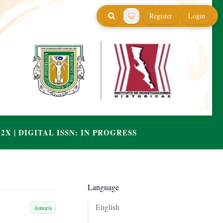
Register
Login
Language
English
Autor/a