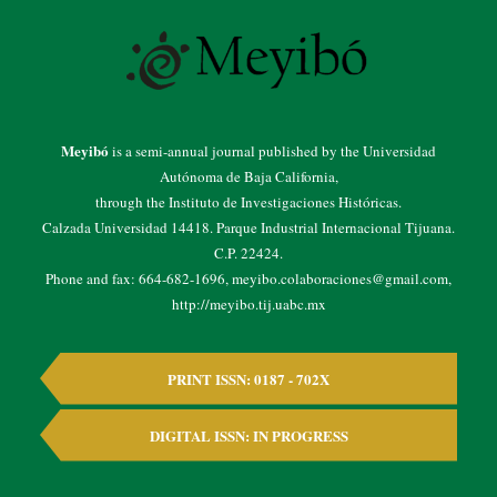
Meyibó
is a semi-annual journal published by the Universidad
Autónoma de Baja California,
through the Instituto de Investigaciones Históricas.
Calzada Universidad 14418. Parque Industrial Internacional Tijuana.
C.P. 22424.
Phone and fax: 664-682-1696, meyibo.colaboraciones@gmail.com,
http://meyibo.tij.uabc.mx
PRINT ISSN: 0187 - 702X
DIGITAL ISSN: IN PROGRESS