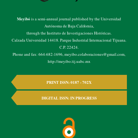
Meyibó
is a semi-annual journal published by the Universidad
Autónoma de Baja California,
through the Instituto de Investigaciones Históricas.
Calzada Universidad 14418. Parque Industrial Internacional Tijuana.
C.P. 22424.
Phone and fax: 664-682-1696, meyibo.colaboraciones@gmail.com,
http://meyibo.tij.uabc.mx
PRINT ISSN: 0187 - 702X
DIGITAL ISSN: IN PROGRESS