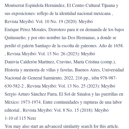
Montserrat Espíndola Hernández,
El Centro Cultural Tijuana y
sus exposiciones: reflejo de la identidad nacional mexicana
,
Revista Meyibó: Vol. 10 No. 19 (2020): Meyibó
Enrique Pérez Morales,
Derrotero para ir en demanda de los bajos
Quitasueño, y por otro nombre las Dos Hermanas, a donde se
perdió el galeón Santiago de la escolta de galeones. Año de 1658.
,
Revista Meyibó: Vol. 13 No. 26 (2023): Meyibó
Danivia Calderón Martínez,
Cravino, María Cristina (comp.),
Historia y memoria de villas y favelas, Buenos Aires, Universidad
Nacional de General Sarmiento, 2022, 216 pp., isbn 978-987-
630-582-2
,
Revista Meyibó: Vol. 13 No. 25 (2023): Meyibó
Sergio Arturo Sánchez Parra,
El Sol de Sinaloa y las guerrillas en
México: 1973-1974. Entre continuidades y rupturas de una labor
editorial
,
Revista Meyibó: Vol. 8 No. 15 (2018): Meyibó
1-10 of 115
Next
You may also
start an advanced similarity search
for this article.