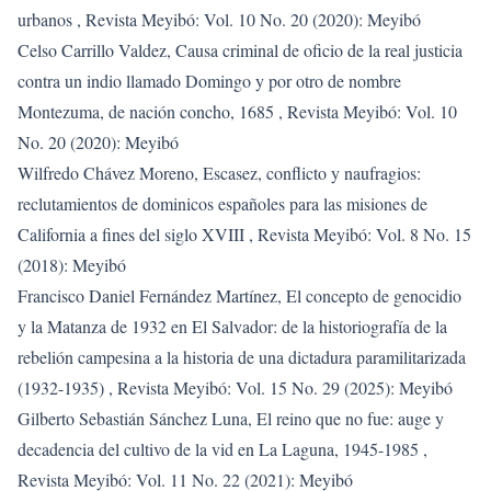
urbanos
,
Revista Meyibó: Vol. 10 No. 20 (2020): Meyibó
Celso Carrillo Valdez,
Causa criminal de oficio de la real justicia
contra un indio llamado Domingo y por otro de nombre
Montezuma, de nación concho, 1685
,
Revista Meyibó: Vol. 10
No. 20 (2020): Meyibó
Wilfredo Chávez Moreno,
Escasez, conflicto y naufragios:
reclutamientos de dominicos españoles para las misiones de
California a fines del siglo XVIII
,
Revista Meyibó: Vol. 8 No. 15
(2018): Meyibó
Francisco Daniel Fernández Martínez,
El concepto de genocidio
y la Matanza de 1932 en El Salvador: de la historiografía de la
rebelión campesina a la historia de una dictadura paramilitarizada
(1932-1935)
,
Revista Meyibó: Vol. 15 No. 29 (2025): Meyibó
Gilberto Sebastián Sánchez Luna,
El reino que no fue: auge y
decadencia del cultivo de la vid en La Laguna, 1945-1985
,
Revista Meyibó: Vol. 11 No. 22 (2021): Meyibó