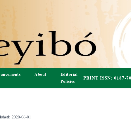
uncements
About
Editorial
Policies
ished:
2020-06-01