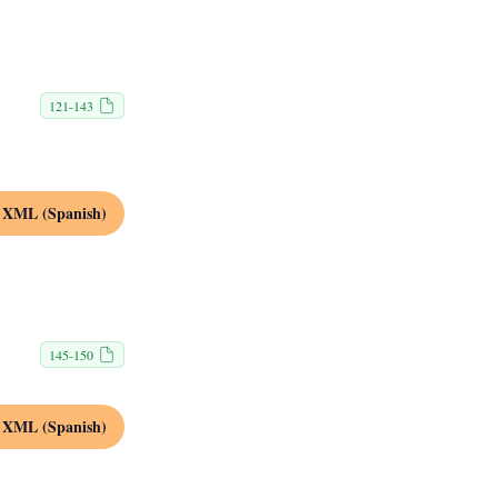
121-143
XML (Spanish)
145-150
XML (Spanish)