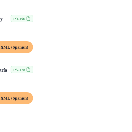
(y
151-158
XML (Spanish)
aría
159-170
XML (Spanish)