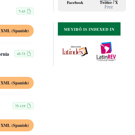
Facebook
Twitter / X
7-43
MEYIBÓ IS INDEXED IN
XML (Spanish)
ornia
45-73
XML (Spanish)
75-119
XML (Spanish)